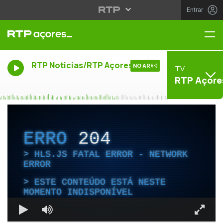
Entrar
Me
RTP Noticias/RTP Açores
NO AR
TV
RTP Açore
ERRO
204
HLS.JS FATAL ERROR - NETWORK
ERROR
ESTE CONTEÚDO ESTÁ NESTE
MOMENTO INDISPONÍVEL