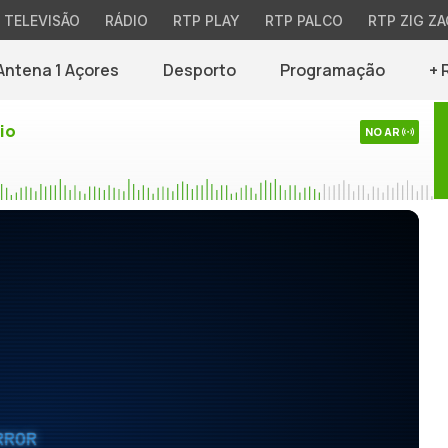
TELEVISÃO
RÁDIO
RTP PLAY
RTP PALCO
RTP ZIG ZA
Antena 1 Açores
Desporto
Programação
+ 
io
NO AR
RROR