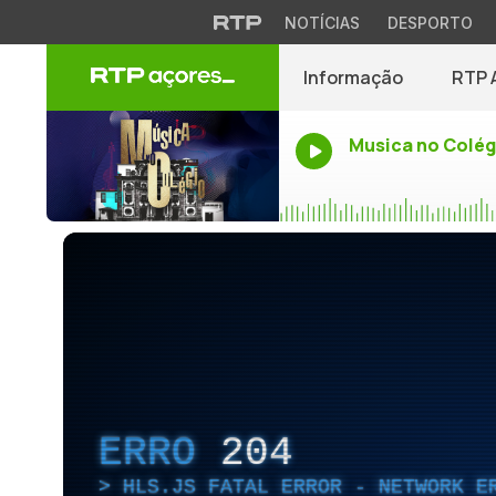
NOTÍCIAS
DESPORTO
Informação
RTP 
Musica no Colég
ERRO
204
HLS.JS FATAL ERROR - NETWORK E