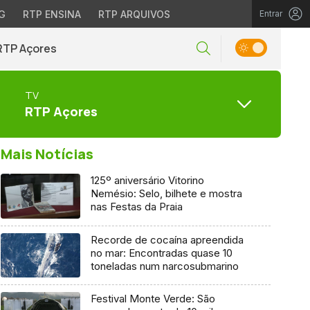
G
RTP ENSINA
RTP ARQUIVOS
Entrar
RTP Açores
TV
RTP Açores
Mais Notícias
125º aniversário Vitorino
Nemésio: Selo, bilhete e mostra
nas Festas da Praia
Recorde de cocaína apreendida
no mar: Encontradas quase 10
toneladas num narcosubmarino
Festival Monte Verde: São