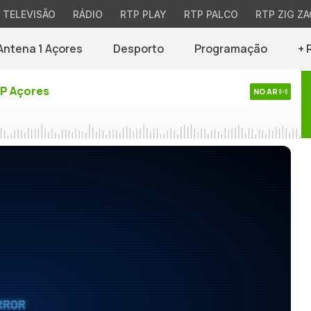
TELEVISÃO
RÁDIO
RTP PLAY
RTP PALCO
RTP ZIG ZA
Antena 1 Açores
Desporto
Programação
+ 
TP Açores
NO AR
RROR