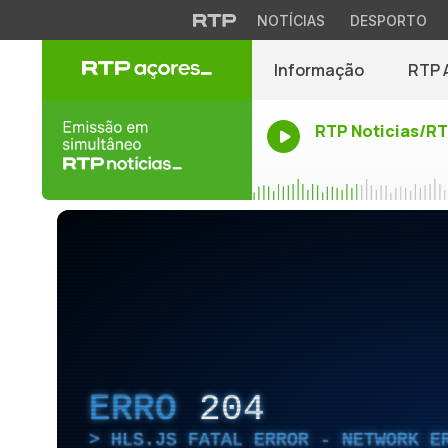
NOTÍCIAS
DESPORTO
Informação
RTP 
RTP Noticias/R
ERRO
204
HLS.JS FATAL ERROR - NETWORK E