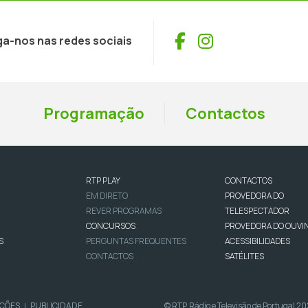
Facebook
Instagram
ga-nos nas redes sociais
Programação
Contactos
RTP PLAY
CONTACTOS
EM DIRETO
PROVEDORA DO
REVER PROGRAMAS
TELESPECTADOR
CONCURSOS
PROVEDORA DO OUVI
S
PERGUNTAS FREQUENTES
ACESSIBILIDADES
CONTACTOS
SATÉLITES
IÇÕES
PUBLICIDADE
© RTP, Rádio e Televisão de Portugal 2
|