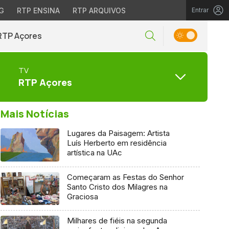
G
RTP ENSINA
RTP ARQUIVOS
Entrar
RTP Açores
TV
RTP Açores
Mais Notícias
Lugares da Paisagem: Artista
Luís Herberto em residência
artística na UAc
Começaram as Festas do Senhor
Santo Cristo dos Milagres na
Graciosa
Milhares de fiéis na segunda