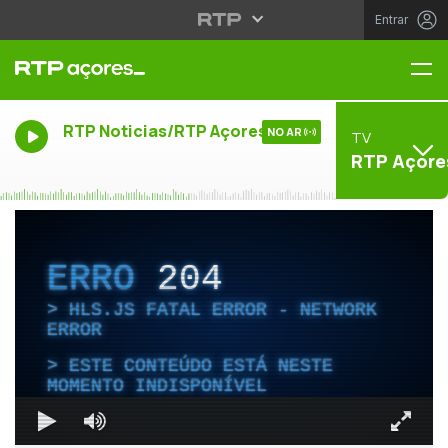
Entrar
Me
RTP Noticias/RTP Açores
NO AR
TV
RTP Açore
ERRO
204
HLS.JS FATAL ERROR - NETWORK
ERROR
ESTE CONTEÚDO ESTÁ NESTE
MOMENTO INDISPONÍVEL