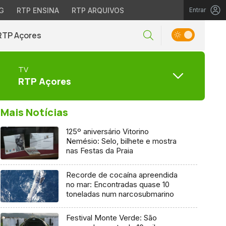
G
RTP ENSINA
RTP ARQUIVOS
Entrar
RTP Açores
TV
RTP Açores
Mais Notícias
125º aniversário Vitorino
Nemésio: Selo, bilhete e mostra
nas Festas da Praia
Recorde de cocaína apreendida
no mar: Encontradas quase 10
toneladas num narcosubmarino
Festival Monte Verde: São