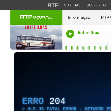
NOTÍCIAS
DESPORTO
Informação
RTP 
Entre Ilhas
ERRO
204
HLS.JS FATAL ERROR - NETWORK E