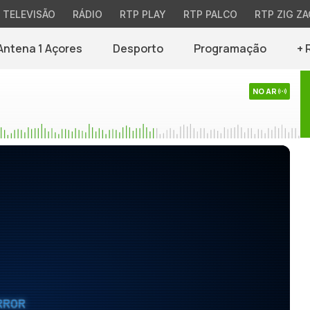
TELEVISÃO
RÁDIO
RTP PLAY
RTP PALCO
RTP ZIG ZA
Antena 1 Açores
Desporto
Programação
+ 
NO AR
RROR