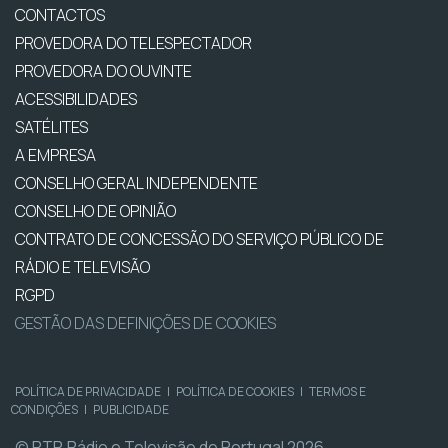
CONTACTOS
PROVEDORA DO TELESPECTADOR
PROVEDORA DO OUVINTE
ACESSIBILIDADES
SATÉLITES
A EMPRESA
CONSELHO GERAL INDEPENDENTE
CONSELHO DE OPINIÃO
CONTRATO DE CONCESSÃO DO SERVIÇO PÚBLICO DE
RÁDIO E TELEVISÃO
RGPD
GESTÃO DAS DEFINIÇÕES DE COOKIES
POLÍTICA DE PRIVACIDADE
|
POLÍTICA DE COOKIES
|
TERMOS E
CONDIÇÕES
|
PUBLICIDADE
© RTP, Rádio e Televisão de Portugal 2026