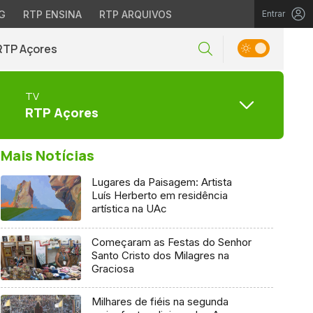
G
RTP ENSINA
RTP ARQUIVOS
Entrar
RTP Açores
TV
RTP Açores
Mais Notícias
Lugares da Paisagem: Artista
Luís Herberto em residência
artística na UAc
Começaram as Festas do Senhor
Santo Cristo dos Milagres na
Graciosa
Milhares de fiéis na segunda