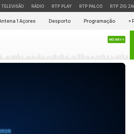
TELEVISÃO
RÁDIO
RTP PLAY
RTP PALCO
RTP ZIG ZA
Antena 1 Açores
Desporto
Programação
+ 
s
NO AR
RROR