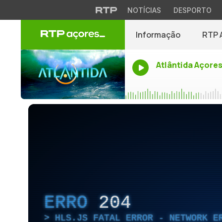
NOTÍCIAS
DESPORTO
Informação
RTP 
Atlântida Açore
ERRO
204
HLS.JS FATAL ERROR - NETWORK E