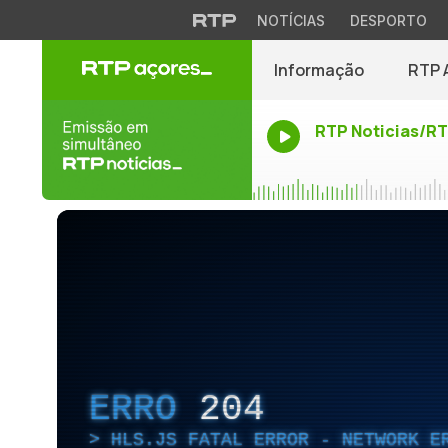
NOTÍCIAS
DESPORTO
Informação
RTP 
RTP Noticias/R
ERRO
204
HLS.JS FATAL ERROR - NETWORK E