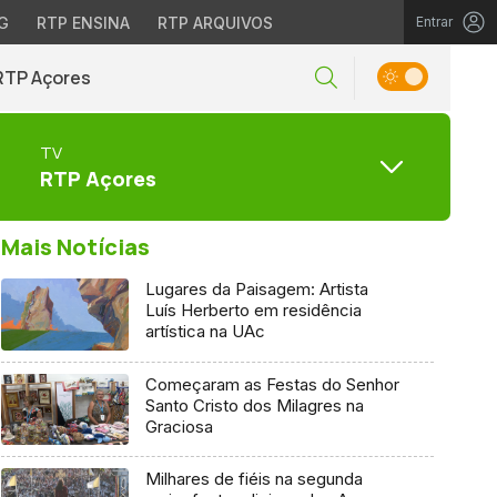
G
RTP ENSINA
RTP ARQUIVOS
Entrar
RTP Açores
TV
RTP Açores
Mais Notícias
Lugares da Paisagem: Artista
Luís Herberto em residência
artística na UAc
Começaram as Festas do Senhor
Santo Cristo dos Milagres na
Graciosa
Milhares de fiéis na segunda