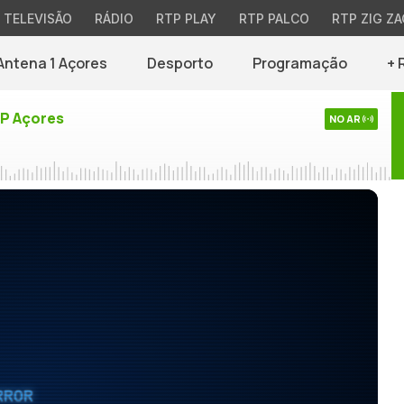
TELEVISÃO
RÁDIO
RTP PLAY
RTP PALCO
RTP ZIG ZA
Antena 1 Açores
Desporto
Programação
+ 
TP Açores
NO AR
RROR