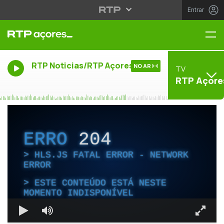
Entrar
Me
RTP Noticias/RTP Açores
NO AR
TV
RTP Açore
ERRO
204
HLS.JS FATAL ERROR - NETWORK
ERROR
ESTE CONTEÚDO ESTÁ NESTE
MOMENTO INDISPONÍVEL