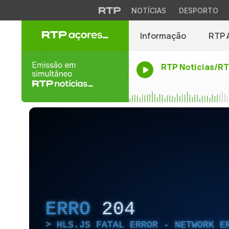
NOTÍCIAS
DESPORTO
Informação
RTP 
RTP Noticias/R
ERRO
204
HLS.JS FATAL ERROR - NETWORK E