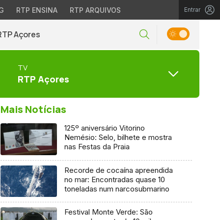
G
RTP ENSINA
RTP ARQUIVOS
Entrar
RTP Açores
TV
RTP Açores
Mais Notícias
125º aniversário Vitorino
Nemésio: Selo, bilhete e mostra
nas Festas da Praia
Recorde de cocaína apreendida
no mar: Encontradas quase 10
toneladas num narcosubmarino
Festival Monte Verde: São