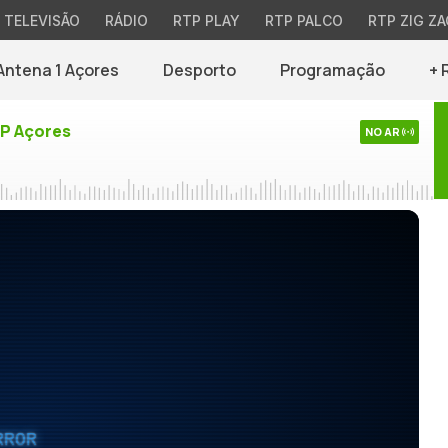
TELEVISÃO
RÁDIO
RTP PLAY
RTP PALCO
RTP ZIG ZA
Antena 1 Açores
Desporto
Programação
+ 
TP Açores
NO AR
RROR