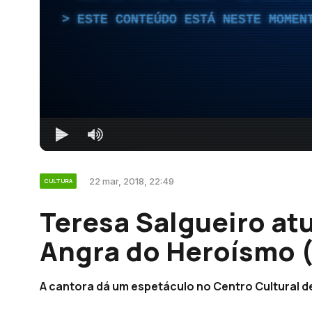
ESTE CONTEÚDO ESTÁ NESTE MOMEN
22 mar, 2018, 22:49
CULTURA
Teresa Salgueiro atu
Angra do Heroísmo 
A cantora dá um espetáculo no Centro Cultural d