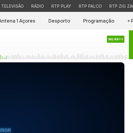
TELEVISÃO
RÁDIO
RTP PLAY
RTP PALCO
RTP ZIG ZA
Antena 1 Açores
Desporto
Programação
+ 
NO AR
RROR