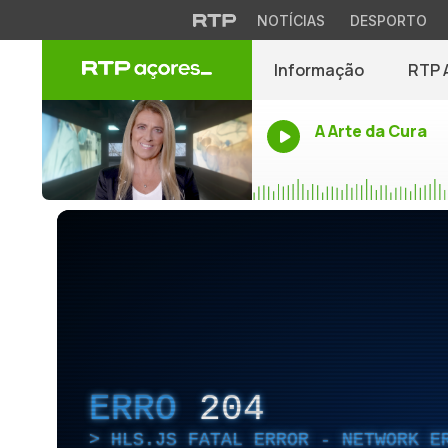
NOTÍCIAS
DESPORTO
Informação
RTP 
A Arte da Cura
ERRO
204
HLS.JS FATAL ERROR - NETWORK E