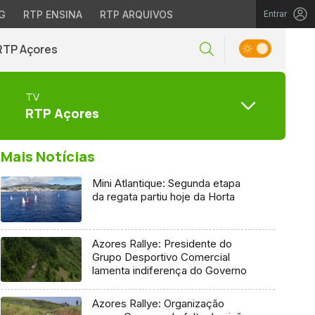
G
RTP ENSINA
RTP ARQUIVOS
Entrar
RTP Açores
TV
RTP Açores
Mais Notícias
Mini Atlantique: Segunda etapa
da regata partiu hoje da Horta
Azores Rallye: Presidente do
Grupo Desportivo Comercial
lamenta indiferença do Governo
Azores Rallye: Organização