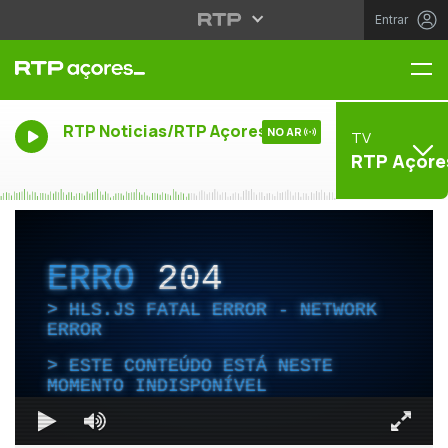
Entrar
Me
RTP Noticias/RTP Açores
NO AR
TV
RTP Açore
ERRO
204
HLS.JS FATAL ERROR - NETWORK
ERROR
ESTE CONTEÚDO ESTÁ NESTE
MOMENTO INDISPONÍVEL