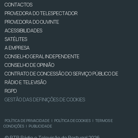
CONTACTOS
PROVEDORA DO TELESPECTADOR
PROVEDORA DO OUVINTE
ACESSIBILIDADES
SATÉLITES
A EMPRESA
CONSELHO GERAL INDEPENDENTE
CONSELHO DE OPINIÃO
CONTRATO DE CONCESSÃO DO SERVIÇO PÚBLICO DE
RÁDIO E TELEVISÃO
RGPD
GESTÃO DAS DEFINIÇÕES DE COOKIES
POLÍTICA DE PRIVACIDADE
|
POLÍTICA DE COOKIES
|
TERMOS E
CONDIÇÕES
|
PUBLICIDADE
© RTP, Rádio e Televisão de Portugal 2026