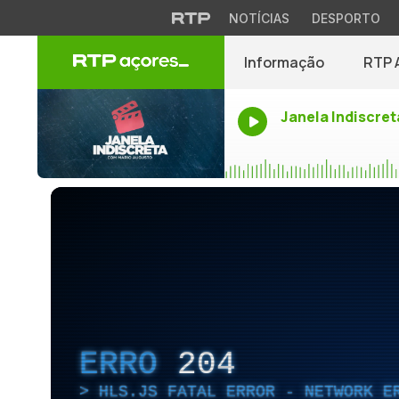
NOTÍCIAS
DESPORTO
Informação
RTP 
Janela Indiscret
ERRO
204
HLS.JS FATAL ERROR - NETWORK E