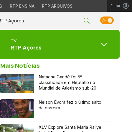
G
RTP ENSINA
RTP ARQUIVOS
Entrar
RTP Açores
TV
RTP Açores
Mais Notícias
Natacha Candé foi 5ª
classificada em Heptatlo no
Mundial de Atletismo sub-20
Nelson Évora fez o último salto
da carreira
XLV Explore Santa Maria Rallye: