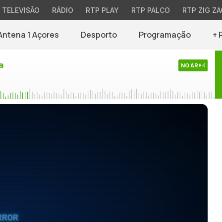
TELEVISÃO
RÁDIO
RTP PLAY
RTP PALCO
RTP ZIG ZA
Antena 1 Açores
Desporto
Programação
+ 
a
NO AR
RROR