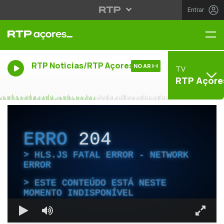
Entrar
Me
RTP Noticias/RTP Açores
NO AR
TV
RTP Açore
ERRO
204
HLS.JS FATAL ERROR - NETWORK
ERROR
ESTE CONTEÚDO ESTÁ NESTE
MOMENTO INDISPONÍVEL