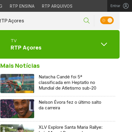
G
RTP ENSINA
RTP ARQUIVOS
Entrar
RTP Açores
TV
RTP Açores
Mais Notícias
Natacha Candé foi 5ª
classificada em Heptatlo no
Mundial de Atletismo sub-20
Nelson Évora fez o último salto
da carreira
XLV Explore Santa Maria Rallye: