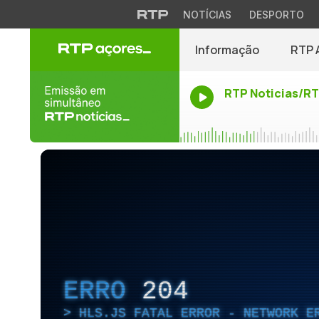
NOTÍCIAS
DESPORTO
Informação
RTP 
RTP Noticias/R
ERRO
204
HLS.JS FATAL ERROR - NETWORK E