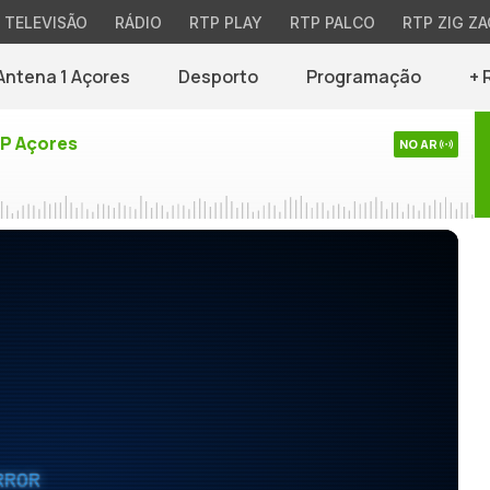
TELEVISÃO
RÁDIO
RTP PLAY
RTP PALCO
RTP ZIG ZA
Antena 1 Açores
Desporto
Programação
+ 
TP Açores
NO AR
RROR