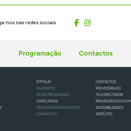
Facebook
Instagram
ga-nos nas redes sociais
Programação
Contactos
RTP PLAY
CONTACTOS
EM DIRETO
PROVEDORA DO
REVER PROGRAMAS
TELESPECTADOR
CONCURSOS
PROVEDORA DO OUVI
S
PERGUNTAS FREQUENTES
ACESSIBILIDADES
CONTACTOS
SATÉLITES