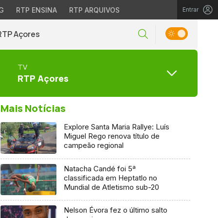
G
RTP ENSINA
RTP ARQUIVOS
Entrar
RTP Açores
TV
RTP Açores
Mais Notícias
Explore Santa Maria Rallye: Luís
Miguel Rego renova título de
campeão regional
Natacha Candé foi 5ª
classificada em Heptatlo no
Mundial de Atletismo sub-20
Nelson Évora fez o último salto