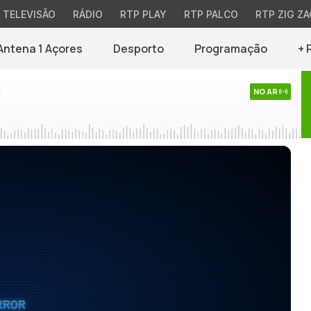
TELEVISÃO
RÁDIO
RTP PLAY
RTP PALCO
RTP ZIG ZA
Antena 1 Açores
Desporto
Programação
+ 
s
NO AR
RROR