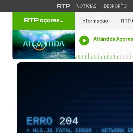
NOTÍCIAS
DESPORTO
Informação
RTP 
Atlântida Açore
ERRO
204
HLS.JS FATAL ERROR - NETWORK E