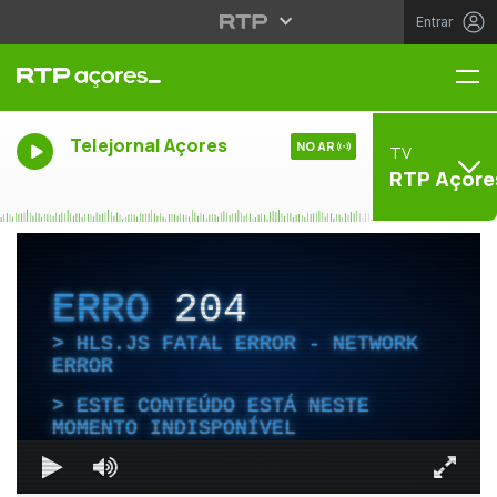
Entrar
Me
Telejornal Açores
NO AR
TV
RTP Açore
ERRO
204
HLS.JS FATAL ERROR - NETWORK
ERROR
ESTE CONTEÚDO ESTÁ NESTE
MOMENTO INDISPONÍVEL