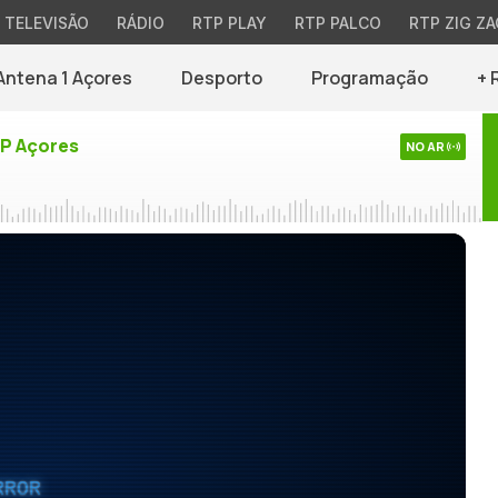
TELEVISÃO
RÁDIO
RTP PLAY
RTP PALCO
RTP ZIG ZA
Antena 1 Açores
Desporto
Programação
+ 
TP Açores
NO AR
RROR