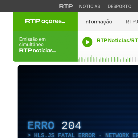
NOTÍCIAS
DESPORTO
Informação
RTP 
RTP Noticias/R
ERRO
204
HLS.JS FATAL ERROR - NETWORK E