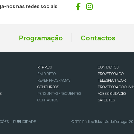
Facebook
Instagram
ga-nos nas redes sociais
Programação
Contactos
RTP PLAY
CONTACTOS
EM DIRETO
PROVEDORA DO
REVER PROGRAMAS
TELESPECTADOR
CONCURSOS
PROVEDORA DO OUVI
S
PERGUNTAS FREQUENTES
ACESSIBILIDADES
CONTACTOS
SATÉLITES
IÇÕES
PUBLICIDADE
© RTP, Rádio e Televisão de Portugal 2
|