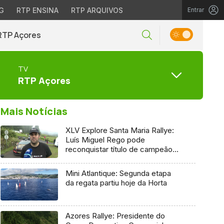
G
RTP ENSINA
RTP ARQUIVOS
Entrar
RTP Açores
TV
RTP Açores
Mais Notícias
XLV Explore Santa Maria Rallye:
Luís Miguel Rego pode
reconquistar título de campeão
regional
Mini Atlantique: Segunda etapa
da regata partiu hoje da Horta
Azores Rallye: Presidente do