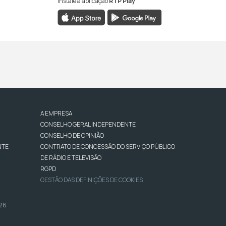
Instale a aplicação
RTP Play
A EMPRESA
CONSELHO GERAL INDEPENDENTE
CONSELHO DE OPINIÃO
NTE
CONTRATO DE CONCESSÃO DO SERVIÇO PÚBLICO
DE RÁDIO E TELEVISÃO
RGPD
GESTÃO DAS DEFINIÇÕES DE COOKIES
026