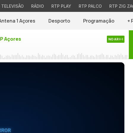
TELEVISÃO
RÁDIO
RTP PLAY
RTP PALCO
RTP ZIG ZA
Antena 1 Açores
Desporto
Programação
+ 
TP Açores
NO AR
RROR