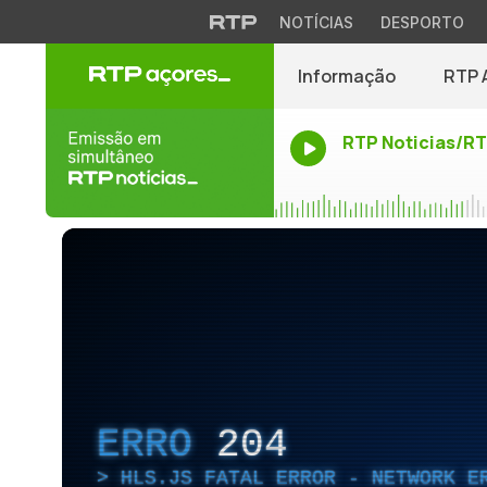
NOTÍCIAS
DESPORTO
Informação
RTP 
RTP Noticias/R
ERRO
204
HLS.JS FATAL ERROR - NETWORK E