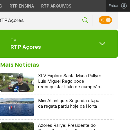
G
RTP ENSINA
RTP ARQUIVOS
Entrar
RTP Açores
TV
RTP Açores
Mais Notícias
XLV Explore Santa Maria Rallye:
Luís Miguel Rego pode
reconquistar título de campeão
regional
Mini Atlantique: Segunda etapa
da regata partiu hoje da Horta
Azores Rallye: Presidente do