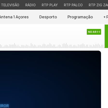
TELEVISÃO
RÁDIO
RTP PLAY
RTP PALCO
RTP ZIG ZA
Antena 1 Açores
Desporto
Programação
+ 
NO AR
RROR