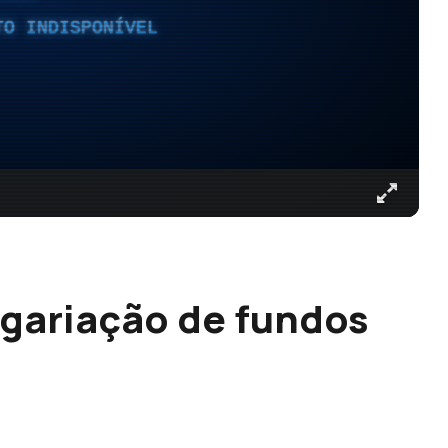
TO INDISPONÍVEL
gariação de fundos