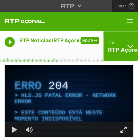
Entrar
Me
RTP Noticias/RTP Açores
NO AR
TV
RTP Açore
ERRO
204
HLS.JS FATAL ERROR - NETWORK
ERROR
ESTE CONTEÚDO ESTÁ NESTE
MOMENTO INDISPONÍVEL