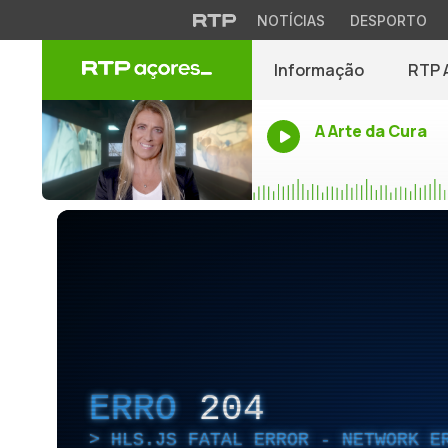
NOTÍCIAS
DESPORTO
Informação
RTP 
A Arte da Cura
ERRO
204
HLS.JS FATAL ERROR - NETWORK E