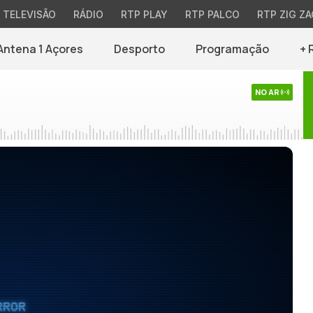
TELEVISÃO
RÁDIO
RTP PLAY
RTP PALCO
RTP ZIG ZA
Antena 1 Açores
Desporto
Programação
+ 
NO AR
RROR