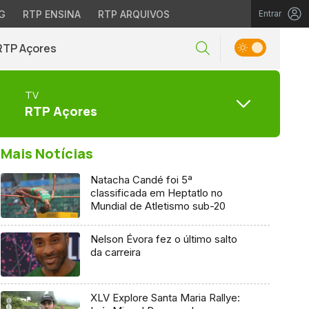
G
RTP ENSINA
RTP ARQUIVOS
Entrar
RTP Açores
TV
RTP Açores
Mais Notícias
Natacha Candé foi 5ª
classificada em Heptatlo no
Mundial de Atletismo sub-20
Nelson Évora fez o último salto
da carreira
XLV Explore Santa Maria Rallye: