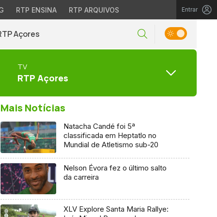
G
RTP ENSINA
RTP ARQUIVOS
Entrar
RTP Açores
TV
RTP Açores
Mais Notícias
Natacha Candé foi 5ª
classificada em Heptatlo no
Mundial de Atletismo sub-20
Nelson Évora fez o último salto
da carreira
XLV Explore Santa Maria Rallye: