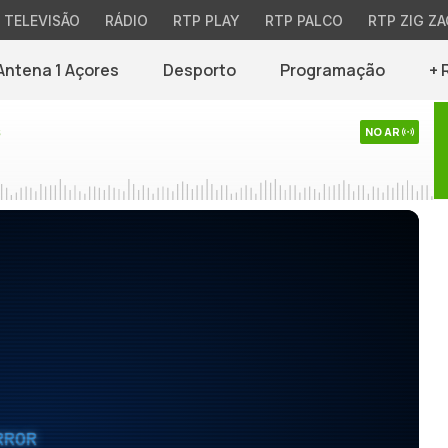
TELEVISÃO
RÁDIO
RTP PLAY
RTP PALCO
RTP ZIG ZA
Antena 1 Açores
Desporto
Programação
+ 
s
NO AR
RROR