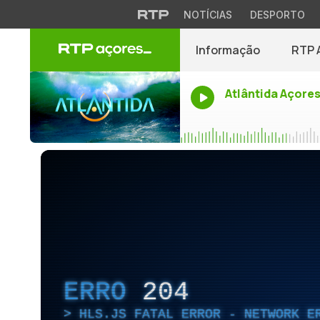
NOTÍCIAS
DESPORTO
Informação
RTP 
Atlântida Açore
ERRO
204
HLS.JS FATAL ERROR - NETWORK E