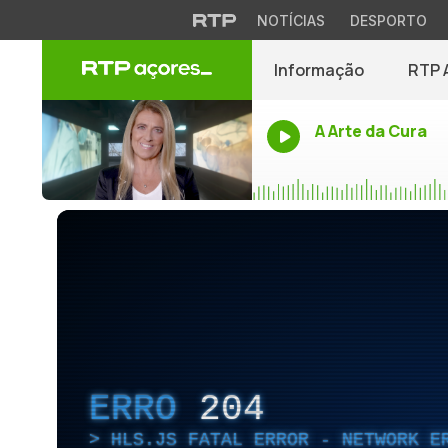
NOTÍCIAS
DESPORTO
Informação
RTP 
A Arte da Cura
ERRO
204
HLS.JS FATAL ERROR - NETWORK E