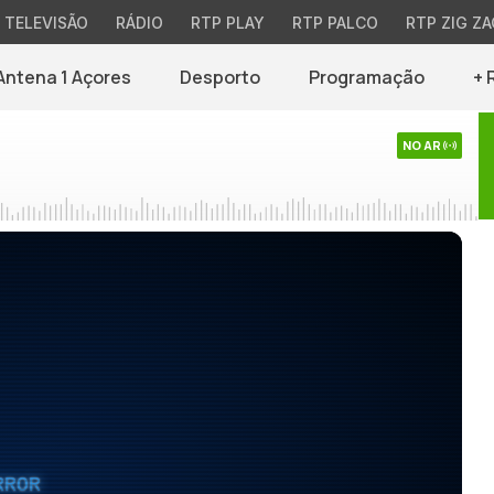
TELEVISÃO
RÁDIO
RTP PLAY
RTP PALCO
RTP ZIG ZA
Antena 1 Açores
Desporto
Programação
+ 
NO AR
RROR