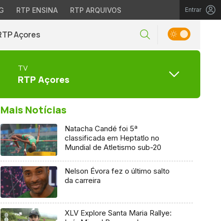
G
RTP ENSINA
RTP ARQUIVOS
Entrar
RTP Açores
TV
RTP Açores
Mais Notícias
Natacha Candé foi 5ª
classificada em Heptatlo no
Mundial de Atletismo sub-20
Nelson Évora fez o último salto
da carreira
XLV Explore Santa Maria Rallye: