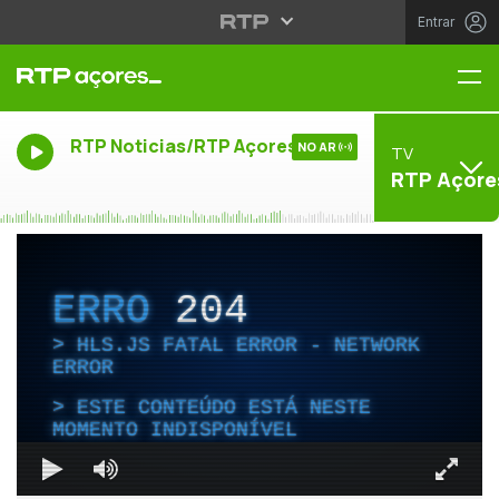
Entrar
Me
RTP Noticias/RTP Açores
NO AR
TV
RTP Açore
ERRO
204
HLS.JS FATAL ERROR - NETWORK
ERROR
ESTE CONTEÚDO ESTÁ NESTE
MOMENTO INDISPONÍVEL