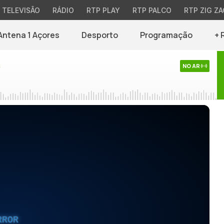
TELEVISÃO
RÁDIO
RTP PLAY
RTP PALCO
RTP ZIG ZA
Antena 1 Açores
Desporto
Programação
+ 
s
NO AR
RROR