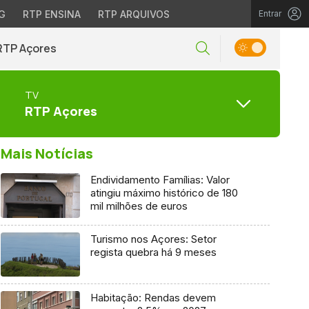
G
RTP ENSINA
RTP ARQUIVOS
Entrar
RTP Açores
TV
RTP Açores
Mais Notícias
Endividamento Famílias: Valor
atingiu máximo histórico de 180
mil milhões de euros
Turismo nos Açores: Setor
regista quebra há 9 meses
Habitação: Rendas devem