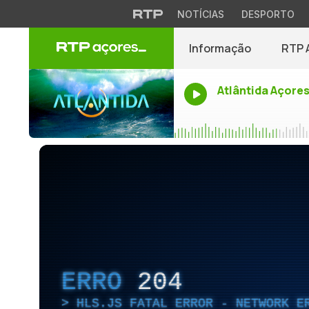
NOTÍCIAS
DESPORTO
Informação
RTP 
Atlântida Açore
ERRO
204
HLS.JS FATAL ERROR - NETWORK E