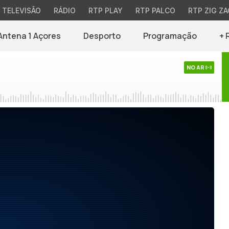
TELEVISÃO
RÁDIO
RTP PLAY
RTP PALCO
RTP ZIG ZA
Antena 1 Açores
Desporto
Programação
+ 
NO AR