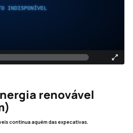
TO INDISPONÍVEL
nergia renovável
m)
áveis continua aquém das expecativas.