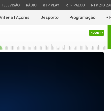
TELEVISÃO
RÁDIO
RTP PLAY
RTP PALCO
RTP ZIG ZA
Antena 1 Açores
Desporto
Programação
+ 
NO AR