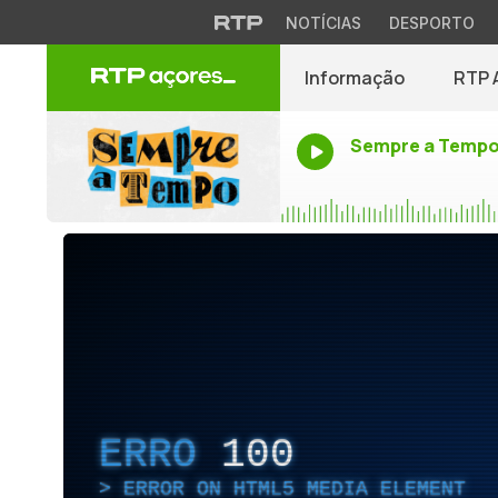
NOTÍCIAS
DESPORTO
Informação
RTP 
Sempre a Temp
ERRO
100
ERROR ON HTML5 MEDIA ELEMENT