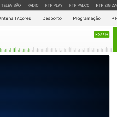
TELEVISÃO
RÁDIO
RTP PLAY
RTP PALCO
RTP ZIG ZA
Antena 1 Açores
Desporto
Programação
+ 
o
NO AR