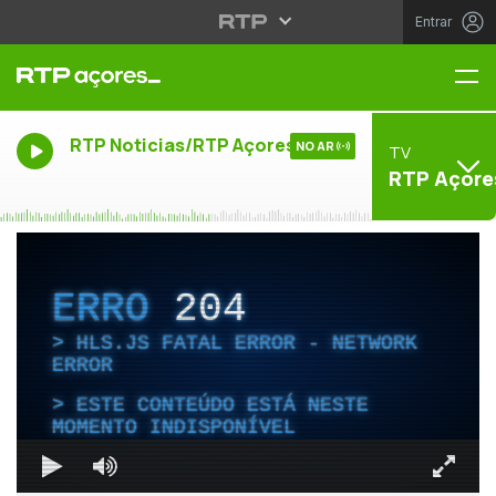
Entrar
Me
RTP Noticias/RTP Açores
NO AR
TV
RTP Açore
ERRO
204
HLS.JS FATAL ERROR - NETWORK
ERROR
ESTE CONTEÚDO ESTÁ NESTE
MOMENTO INDISPONÍVEL