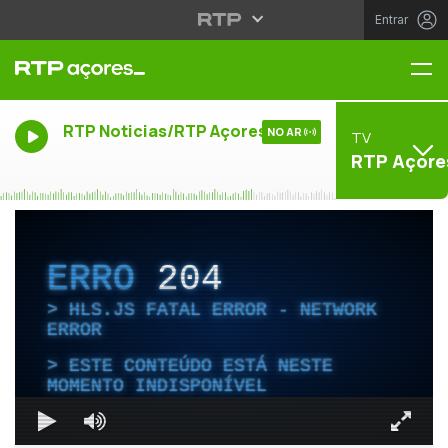
Entrar
Me
RTP Noticias/RTP Açores
NO AR
TV
RTP Açore
ERRO
204
HLS.JS FATAL ERROR - NETWORK
ERROR
ESTE CONTEÚDO ESTÁ NESTE
MOMENTO INDISPONÍVEL