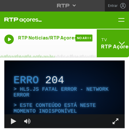
Entrar
Me
RTP Noticias/RTP Açores
NO AR
TV
RTP Açore
ERRO
204
HLS.JS FATAL ERROR - NETWORK
ERROR
ESTE CONTEÚDO ESTÁ NESTE
MOMENTO INDISPONÍVEL