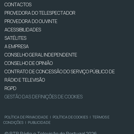
CONTACTOS
PROVEDORA DO TELESPECTADOR
PROVEDORA DO OUVINTE
ACESSIBILIDADES
SATÉLITES
A EMPRESA
CONSELHO GERAL INDEPENDENTE
CONSELHO DE OPINIÃO
CONTRATO DE CONCESSÃO DO SERVIÇO PÚBLICO DE
RÁDIO E TELEVISÃO
RGPD
GESTÃO DAS DEFINIÇÕES DE COOKIES
POLÍTICA DE PRIVACIDADE
|
POLÍTICA DE COOKIES
|
TERMOS E
CONDIÇÕES
|
PUBLICIDADE
© RTP, Rádio e Televisão de Portugal 2026