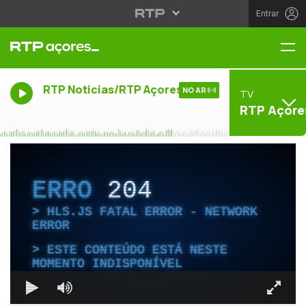
Entrar
Me
RTP Noticias/RTP Açores
NO AR
TV
RTP Açore
ERRO
204
HLS.JS FATAL ERROR - NETWORK
ERROR
ESTE CONTEÚDO ESTÁ NESTE
MOMENTO INDISPONÍVEL