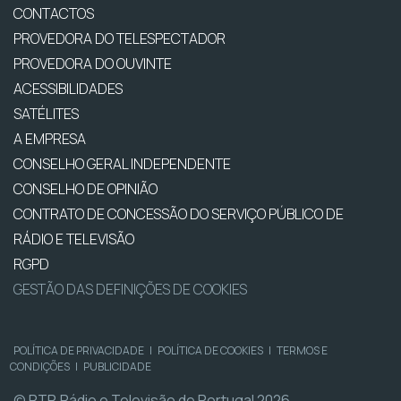
CONTACTOS
PROVEDORA DO TELESPECTADOR
PROVEDORA DO OUVINTE
ACESSIBILIDADES
SATÉLITES
A EMPRESA
CONSELHO GERAL INDEPENDENTE
CONSELHO DE OPINIÃO
CONTRATO DE CONCESSÃO DO SERVIÇO PÚBLICO DE
RÁDIO E TELEVISÃO
RGPD
GESTÃO DAS DEFINIÇÕES DE COOKIES
POLÍTICA DE PRIVACIDADE
|
POLÍTICA DE COOKIES
|
TERMOS E
CONDIÇÕES
|
PUBLICIDADE
© RTP, Rádio e Televisão de Portugal 2026