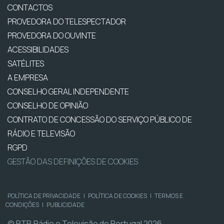
CONTACTOS
PROVEDORA DO TELESPECTADOR
PROVEDORA DO OUVINTE
ACESSIBILIDADES
SATÉLITES
A EMPRESA
CONSELHO GERAL INDEPENDENTE
CONSELHO DE OPINIÃO
CONTRATO DE CONCESSÃO DO SERVIÇO PÚBLICO DE
RÁDIO E TELEVISÃO
RGPD
GESTÃO DAS DEFINIÇÕES DE COOKIES
POLÍTICA DE PRIVACIDADE
|
POLÍTICA DE COOKIES
|
TERMOS E
CONDIÇÕES
|
PUBLICIDADE
© RTP, Rádio e Televisão de Portugal 2026