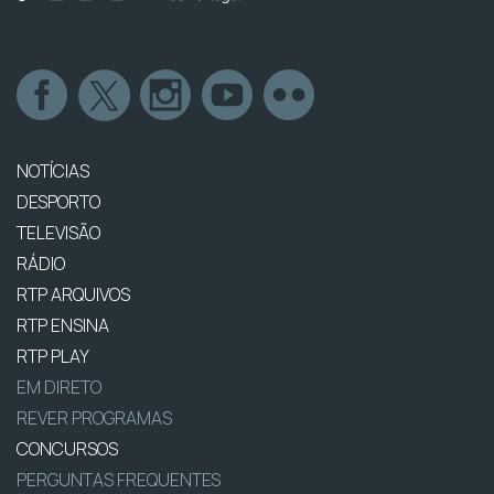
NOTÍCIAS
DESPORTO
TELEVISÃO
RÁDIO
RTP ARQUIVOS
RTP ENSINA
RTP PLAY
EM DIRETO
REVER PROGRAMAS
CONCURSOS
PERGUNTAS FREQUENTES