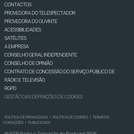
CONTACTOS
PROVEDORA DO TELESPECTADOR
PROVEDORA DO OUVINTE
ACESSIBILIDADES
SATÉLITES
A EMPRESA
CONSELHO GERAL INDEPENDENTE
CONSELHO DE OPINIÃO
CONTRATO DE CONCESSÃO DO SERVIÇO PÚBLICO DE
RÁDIO E TELEVISÃO
RGPD
GESTÃO DAS DEFINIÇÕES DE COOKIES
POLÍTICA DE PRIVACIDADE
|
POLÍTICA DE COOKIES
|
TERMOS E
CONDIÇÕES
|
PUBLICIDADE
© RTP, Rádio e Televisão de Portugal 2026