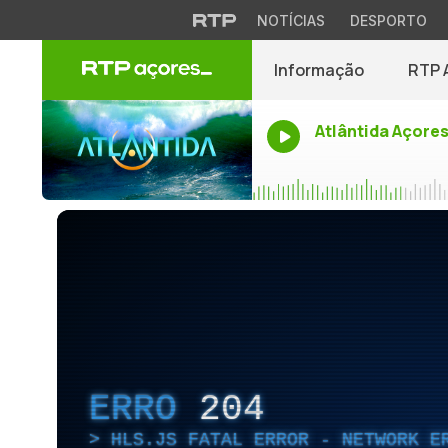
NOTÍCIAS
DESPORTO
Informação
RTP 
Atlântida Açore
ERRO
204
HLS.JS FATAL ERROR - NETWORK E