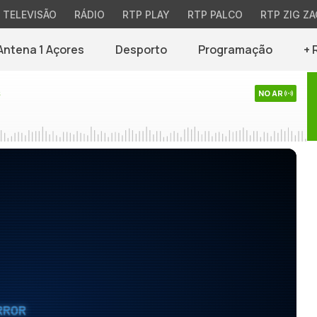
TELEVISÃO
RÁDIO
RTP PLAY
RTP PALCO
RTP ZIG ZA
Antena 1 Açores
Desporto
Programação
+ 
s
NO AR
RROR