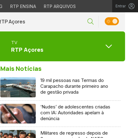
G
RTP ENSINA
RTP ARQUIVOS
Entrar
RTP Açores
TV
RTP Açores
Mais Notícias
19 mil pessoas nas Termas do
Carapacho durante primeiro ano
de gestão privada
‘Nudes’ de adolescentes criadas
com IA: Autoridades apelam à
denúncia
Militares de regresso depois de