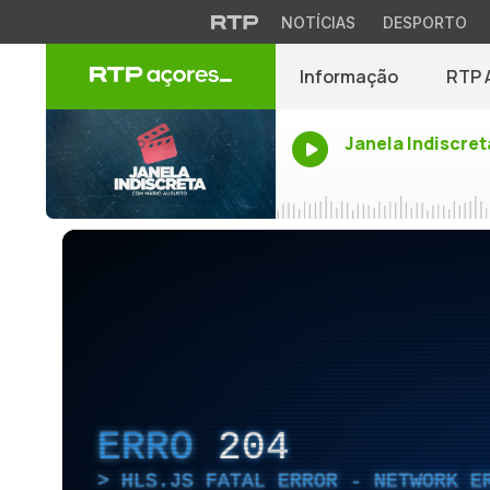
NOTÍCIAS
DESPORTO
Informação
RTP 
Janela Indiscret
ERRO
204
HLS.JS FATAL ERROR - NETWORK E