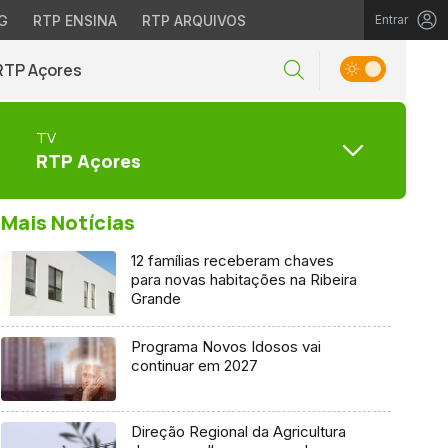
G
RTP ENSINA
RTP ARQUIVOS
Entrar
RTP Açores
TV
RTP Açores
Mais Notícias
12 famílias receberam chaves
para novas habitações na Ribeira
Grande
Programa Novos Idosos vai
continuar em 2027
Direção Regional da Agricultura