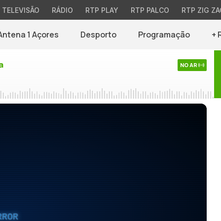
TELEVISÃO
RÁDIO
RTP PLAY
RTP PALCO
RTP ZIG ZA
Antena 1 Açores
Desporto
Programação
+ 
a
NO AR
RROR