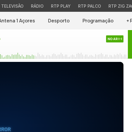
TELEVISÃO
RÁDIO
RTP PLAY
RTP PALCO
RTP ZIG ZA
Antena 1 Açores
Desporto
Programação
+ 
o
NO AR
RROR