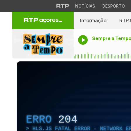
NOTÍCIAS
DESPORTO
Informação
RTP 
Sempre a Temp
ERRO
204
HLS.JS FATAL ERROR - NETWORK E