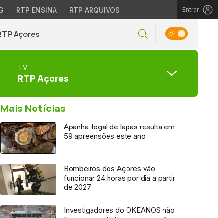
G
RTP ENSINA
RTP ARQUIVOS
Entrar
RTP Açores
TV
RTP Açores
Mais Notícias
Apanha ilegal de lapas resulta em
59 apreensões este ano
Bombeiros dos Açores vão
funcionar 24 horas por dia a partir
de 2027
Investigadores do OKEANOS não