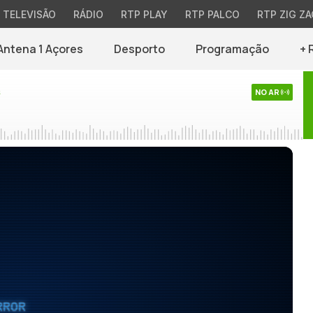
TELEVISÃO
RÁDIO
RTP PLAY
RTP PALCO
RTP ZIG ZA
Antena 1 Açores
Desporto
Programação
+ 
s
NO AR
RROR