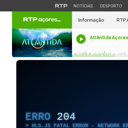
NOTÍCIAS
DESPORTO
Informação
RTP 
Atlântida Açore
ERRO
204
HLS.JS FATAL ERROR - NETWORK E