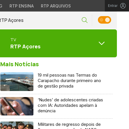
G
RTP ENSINA
RTP ARQUIVOS
Entrar
RTP Açores
TV
RTP Açores
Mais Notícias
19 mil pessoas nas Termas do
Carapacho durante primeiro ano
de gestão privada
‘Nudes’ de adolescentes criadas
com IA: Autoridades apelam à
denúncia
Militares de regresso depois de