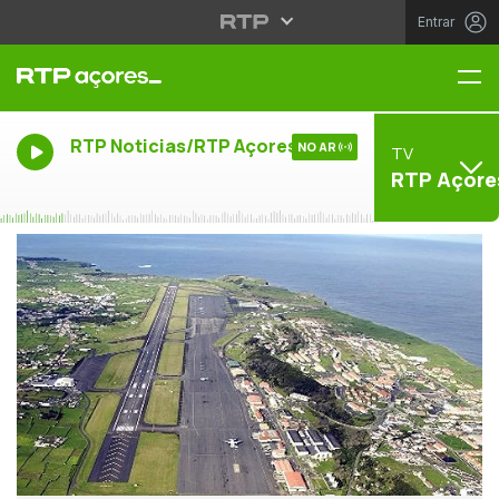
Entrar
Me
RTP Noticias/RTP Açores
NO AR
TV
RTP Açore