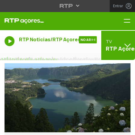
Entrar
Me
RTP Noticias/RTP Açores
NO AR
TV
RTP Açore