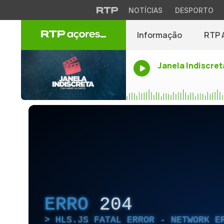
NOTÍCIAS
DESPORTO
Informação
RTP 
Janela Indiscret
ERRO
204
HLS.JS FATAL ERROR - NETWORK E