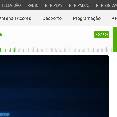
TELEVISÃO
RÁDIO
RTP PLAY
RTP PALCO
RTP ZIG ZA
Antena 1 Açores
Desporto
Programação
+ 
a
NO AR
RROR