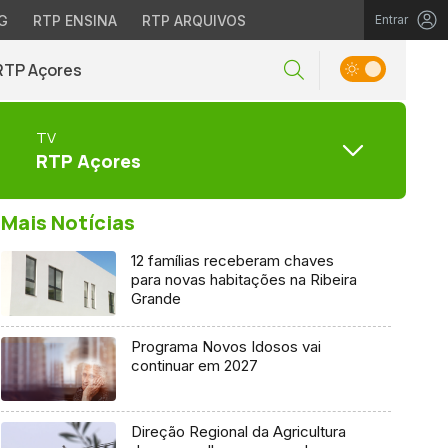
G
RTP ENSINA
RTP ARQUIVOS
Entrar
RTP Açores
TV
RTP Açores
Mais Notícias
12 famílias receberam chaves
para novas habitações na Ribeira
Grande
Programa Novos Idosos vai
continuar em 2027
Direção Regional da Agricultura