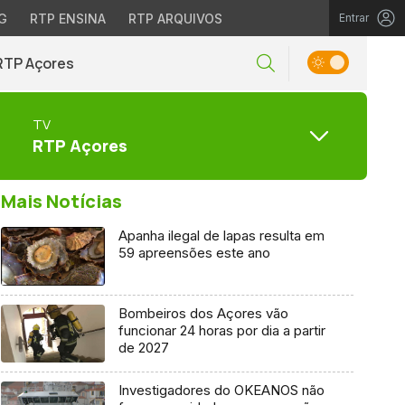
G
RTP ENSINA
RTP ARQUIVOS
Entrar
RTP Açores
TV
RTP Açores
Mais Notícias
Apanha ilegal de lapas resulta em
59 apreensões este ano
Bombeiros dos Açores vão
funcionar 24 horas por dia a partir
de 2027
Investigadores do OKEANOS não