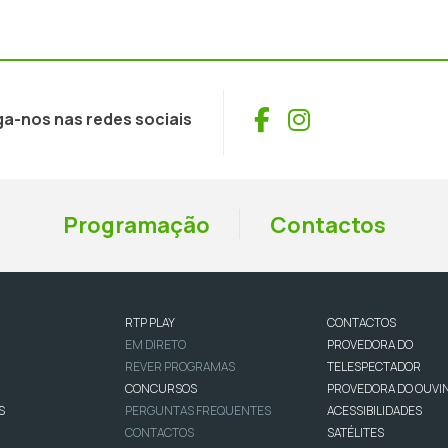
Facebook
Instagram
ga-nos nas redes sociais
Programação
Contactos
RTP PLAY
CONTACTOS
EM DIRETO
PROVEDORA DO
REVER PROGRAMAS
TELESPECTADOR
CONCURSOS
PROVEDORA DO OUVI
S
PERGUNTAS FREQUENTES
ACESSIBILIDADES
CONTACTOS
SATÉLITES