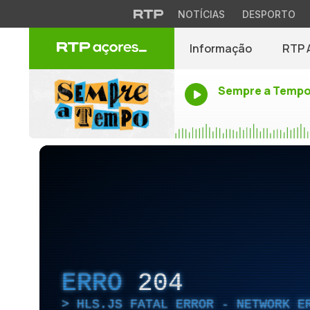
NOTÍCIAS
DESPORTO
Informação
RTP 
Sempre a Temp
ERRO
204
HLS.JS FATAL ERROR - NETWORK E