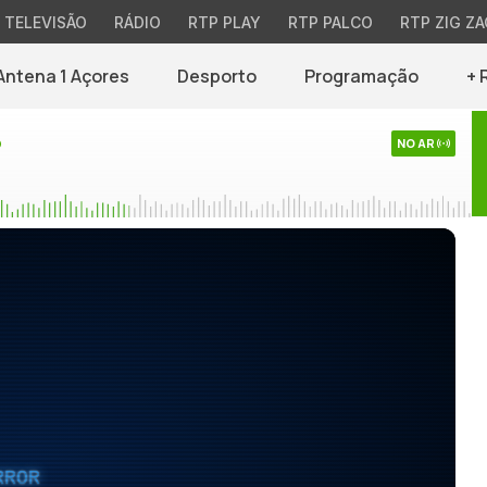
TELEVISÃO
RÁDIO
RTP PLAY
RTP PALCO
RTP ZIG ZA
Antena 1 Açores
Desporto
Programação
+ 
o
NO AR
RROR