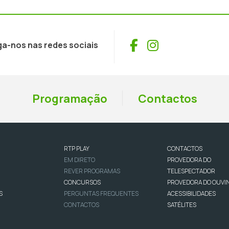
Facebook
Instagram
ga-nos nas redes sociais
Programação
Contactos
RTP PLAY
CONTACTOS
EM DIRETO
PROVEDORA DO
REVER PROGRAMAS
TELESPECTADOR
CONCURSOS
PROVEDORA DO OUVI
S
PERGUNTAS FREQUENTES
ACESSIBILIDADES
CONTACTOS
SATÉLITES