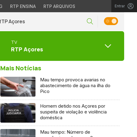
G
RTP ENSINA
RTP ARQUIVOS
Entrar
RTP Açores
TV
RTP Açores
Mais Notícias
Mau tempo provoca avarias no
abastecimento de água na ilha do
Pico
Homem detido nos Açores por
suspeita de violação e violência
doméstica
Mau tempo: Número de