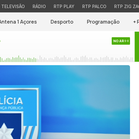
TELEVISÃO
RÁDIO
RTP PLAY
RTP PALCO
RTP ZIG ZA
Antena 1 Açores
Desporto
Programação
+ 
o
NO AR