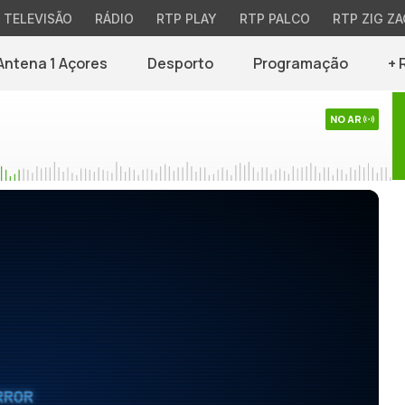
TELEVISÃO
RÁDIO
RTP PLAY
RTP PALCO
RTP ZIG ZA
Antena 1 Açores
Desporto
Programação
+ 
NO AR
RROR