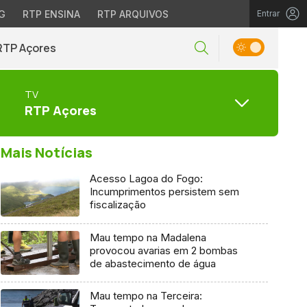
G
RTP ENSINA
RTP ARQUIVOS
Entrar
RTP Açores
TV
RTP Açores
Mais Notícias
Acesso Lagoa do Fogo:
Incumprimentos persistem sem
fiscalização
Mau tempo na Madalena
provocou avarias em 2 bombas
de abastecimento de água
Mau tempo na Terceira: