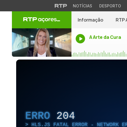
NOTÍCIAS
DESPORTO
Informação
RTP 
A Arte da Cura
ERRO
204
HLS.JS FATAL ERROR - NETWORK E