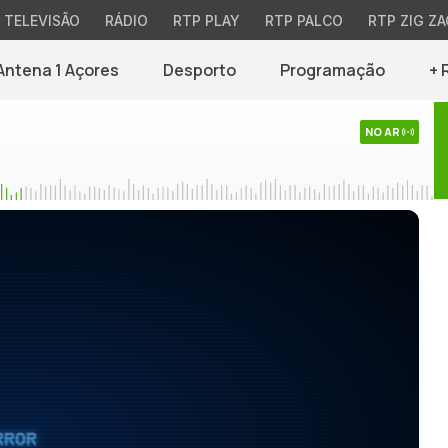
TELEVISÃO
RÁDIO
RTP PLAY
RTP PALCO
RTP ZIG ZA
Antena 1 Açores
Desporto
Programação
+ 
NO AR
RROR