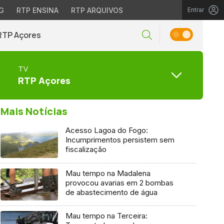
G
RTP ENSINA
RTP ARQUIVOS
Entrar
RTP Açores
TV
RTP Açores
Mais Notícias
Acesso Lagoa do Fogo:
Incumprimentos persistem sem
fiscalização
Mau tempo na Madalena
provocou avarias em 2 bombas
de abastecimento de água
Mau tempo na Terceira: