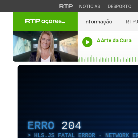
NOTÍCIAS
DESPORTO
Informação
RTP 
A Arte da Cura
ERRO
204
HLS.JS FATAL ERROR - NETWORK E