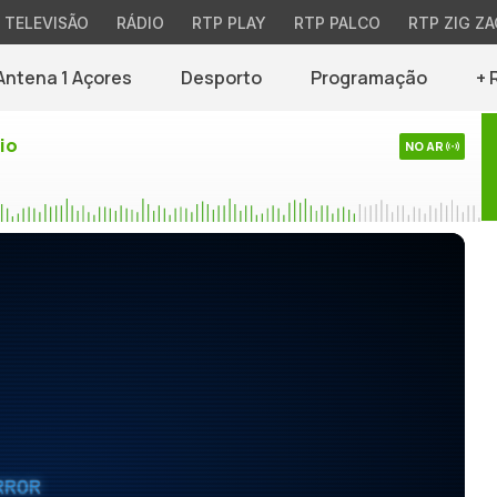
TELEVISÃO
RÁDIO
RTP PLAY
RTP PALCO
RTP ZIG ZA
Antena 1 Açores
Desporto
Programação
+ 
io
NO AR
RROR