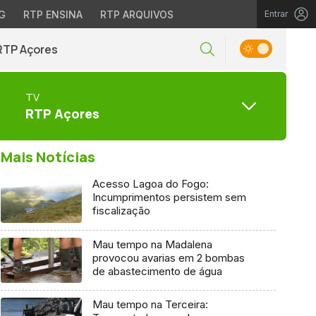
G
RTP ENSINA
RTP ARQUIVOS
Entrar
RTP Açores
TV
RTP Açores
Mais Notícias
Acesso Lagoa do Fogo:
Incumprimentos persistem sem
fiscalização
Mau tempo na Madalena
provocou avarias em 2 bombas
de abastecimento de água
Mau tempo na Terceira: