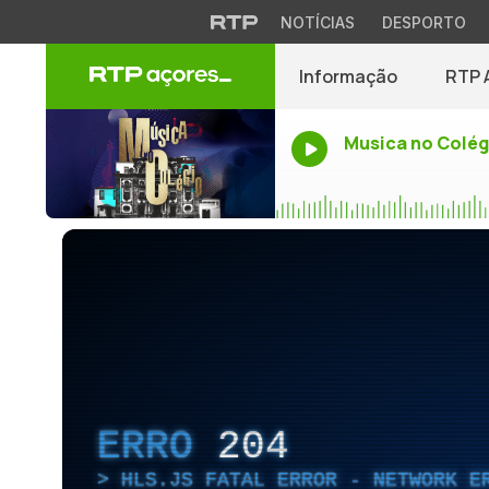
NOTÍCIAS
DESPORTO
Informação
RTP 
Musica no Colég
ERRO
204
HLS.JS FATAL ERROR - NETWORK E