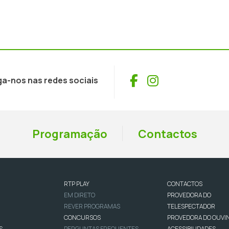
Facebook
Instagram
ga-nos nas redes sociais
Programação
Contactos
RTP PLAY
CONTACTOS
EM DIRETO
PROVEDORA DO
REVER PROGRAMAS
TELESPECTADOR
CONCURSOS
PROVEDORA DO OUVI
S
PERGUNTAS FREQUENTES
ACESSIBILIDADES